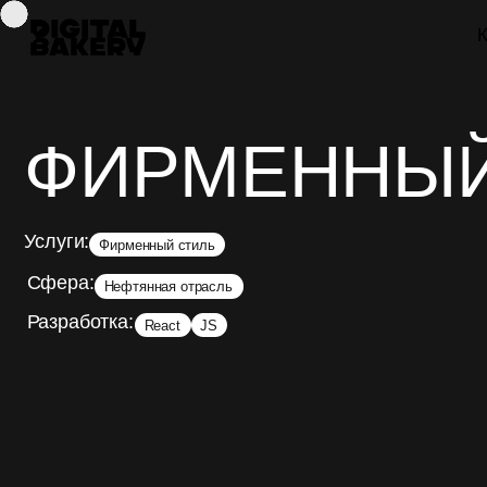
Кейсы
ФИРМЕННЫЙ 
Услуги:
Фирменный стиль
Сфера:
Нефтянная отрасль
Разработка:
React
JS