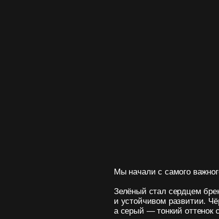
Мы начали с самого важного — цвета.
Зелёный стал сердцем бренда: он говорит
и устойчивом развитии. Чёрный и белый 
а серый — тонкий оттенок современности
Эти цвета не просто красивы — они рабо
чтобы передавать уверенность, профес
Solvtech.