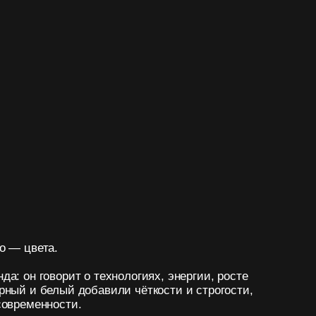
 о технологиях, энергии, росте
добавили чёткости и строгости,
.
тают. Каждый оттенок подобран так,
сионализм и инновационный дух