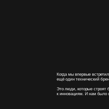
Когда мы впервые встретились с командой
ещё один технический бренд.
Это люди, которые строят будущее — с 
к инновациям. И нам было важно передат