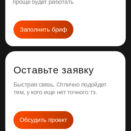
Обсудить проект
+7 (903) 650-99-23
info@digitalbakery.ru
Мы на связи с 09:00 до 18:00, потом
спим, а иногда кушаем, поэтому
не обижайтесь если не ответили —
мы перезвоним или напишем вам)