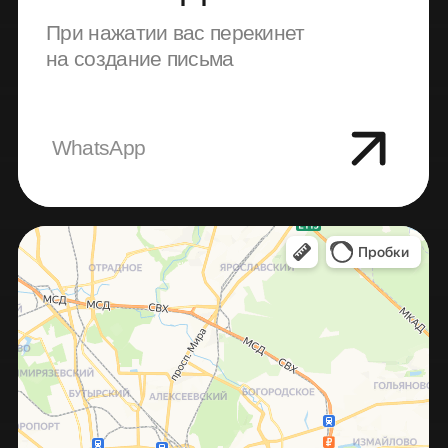
+7 (903) 650-99-23
info@digitalbakery.ru
Написать в телеграмм